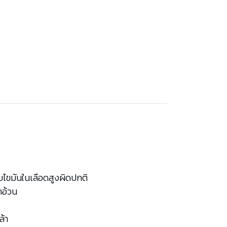
ับไขมันในเลือดสูงผิดปกติ
คอ้วน
ล้า