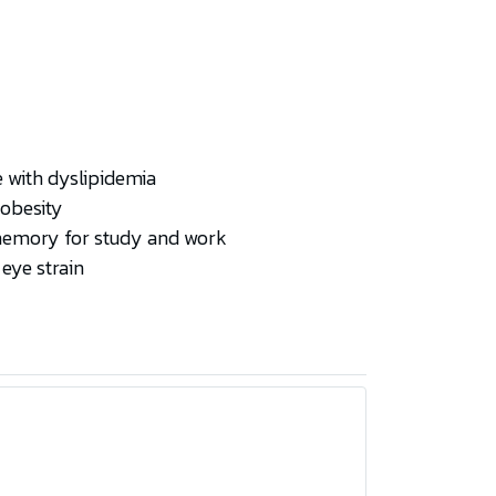
e with dyslipidemia
 obesity
 memory for study and work
 eye strain