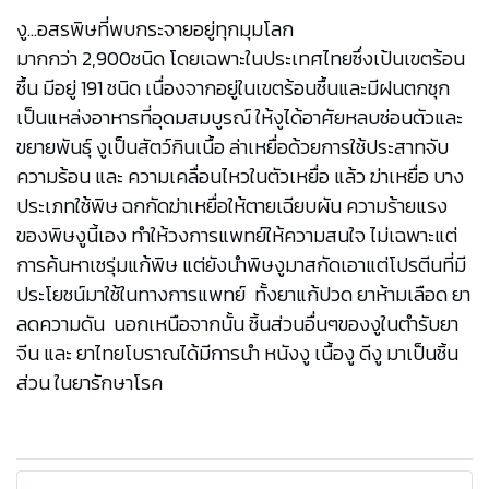
งู...อสรพิษที่พบกระจายอยู่ทุกมุมโลก
มากกว่า 2,900ชนิด โดยเฉพาะในประเทศไทยซึ่งเป้นเขตร้อน
ชื้น มีอยู่ 191 ชนิด เนื่องจากอยู่ในเขตร้อนชื้นและมีฝนตกชุก
เป็นแหล่งอาหารที่อุดมสมบูรณ์ ให้งูได้อาศัยหลบซ่อนตัวและ
ขยายพันธุ์ งูเป็นสัตว์กินเนื้อ ล่าเหยื่อด้วยการใช้ประสาทจับ
ความร้อน และ ความเคลื่อนไหวในตัวเหยื่อ แล้ว ฆ่าเหยื่อ บาง
ประเภทใช้พิษ ฉกกัดฆ่าเหยื่อให้ตายเฉียบผัน ความร้ายแรง
ของพิษงูนี้เอง ทำให้วงการแพทย์ให้ความสนใจ ไม่เฉพาะแต่
การค้นหาเซรุ่มแก้พิษ แต่ยังนำพิษงูมาสกัดเอาแต่โปรตีนที่มี
ประโยชน์มาใช้ในทางการแพทย์ ทั้งยาแก้ปวด ยาห้ามเลือด ยา
ลดความดัน นอกเหนือจากนั้น ชิ้นส่วนอื่นๆของงูในตำรับยา
จีน และ ยาไทยโบราณได้มีการนำ หนังงู เนื้องู ดีงู มาเป็นชิ้น
ส่วน ในยารักษาโรค