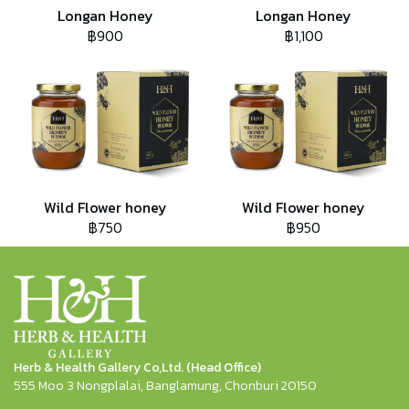
Longan Honey
Longan Honey
฿900
฿1,100
Wild Flower honey
Wild Flower honey
฿750
฿950
Herb & Health Gallery Co,Ltd. (Head Office)
555 Moo 3 Nongplalai, Banglamung, Chonburi 20150