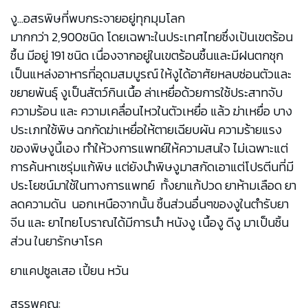
งู...อสรพิษที่พบกระจายอยู่ทุกมุมโลก
มากกว่า 2,900ชนิด โดยเฉพาะในประเทศไทยซึ่งเป้นเขตร้อน
ชื้น มีอยู่ 191 ชนิด เนื่องจากอยู่ในเขตร้อนชื้นและมีฝนตกชุก
เป็นแหล่งอาหารที่อุดมสมบูรณ์ ให้งูได้อาศัยหลบซ่อนตัวและ
ขยายพันธุ์ งูเป็นสัตว์กินเนื้อ ล่าเหยื่อด้วยการใช้ประสาทจับ
ความร้อน และ ความเคลื่อนไหวในตัวเหยื่อ แล้ว ฆ่าเหยื่อ บาง
ประเภทใช้พิษ ฉกกัดฆ่าเหยื่อให้ตายเฉียบผัน ความร้ายแรง
ของพิษงูนี้เอง ทำให้วงการแพทย์ให้ความสนใจ ไม่เฉพาะแต่
การค้นหาเซรุ่มแก้พิษ แต่ยังนำพิษงูมาสกัดเอาแต่โปรตีนที่มี
ประโยชน์มาใช้ในทางการแพทย์ ทั้งยาแก้ปวด ยาห้ามเลือด ยา
ลดความดัน นอกเหนือจากนั้น ชิ้นส่วนอื่นๆของงูในตำรับยา
จีน และ ยาไทยโบราณได้มีการนำ หนังงู เนื้องู ดีงู มาเป็นชิ้น
ส่วน ในยารักษาโรค
ยาแคปซูลเสอ เปี้ยน หวัน
สรรพคุณ: