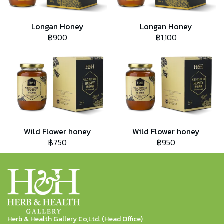
Longan Honey
Longan Honey
฿900
฿1,100
Wild Flower honey
Wild Flower honey
฿750
฿950
Herb & Health Gallery Co,Ltd. (Head Office)