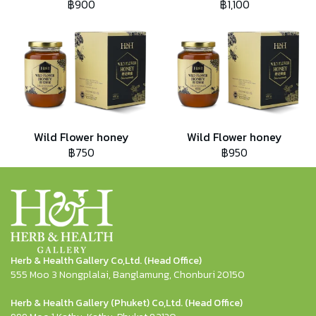
฿900
฿1,100
Wild Flower honey
Wild Flower honey
฿750
฿950
Herb & Health Gallery Co,Ltd. (Head Office)
555 Moo 3 Nongplalai, Banglamung, Chonburi 20150
Herb & Health Gallery (Phuket) Co,Ltd. (Head Office)