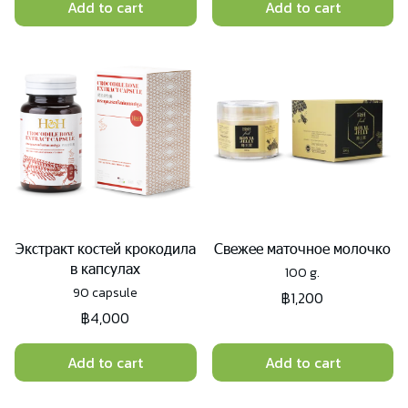
Add to cart
Add to cart
Экстракт костей крокодила
Свежее маточное молочко
в капсулах
100 g.
90 capsule
฿1,200
฿4,000
Add to cart
Add to cart