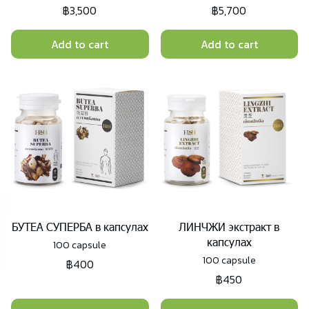
฿3,500
฿5,700
Add to cart
Add to cart
БУТЕА СУПЕРБА в капсулах
ЛИНЧЖИ экстракт в
капсулах
100 capsule
100 capsule
฿400
฿450