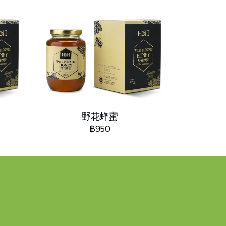
野花蜂蜜
฿950