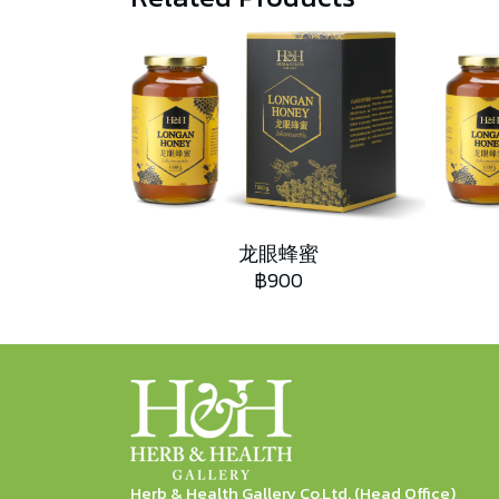
龙眼蜂蜜
฿900
Herb & Health Gallery Co,Ltd. (Head Office)