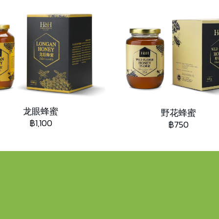
龙眼蜂蜜
野花蜂蜜
฿1,100
฿750