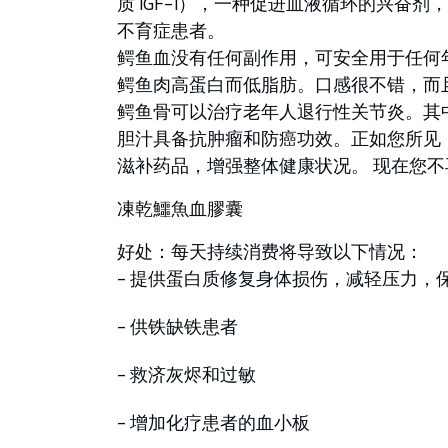
质 IGF-1），一种促进血液循环的兴
不育症患者。
鳄鱼血没有任何副作用，可安全用于任何
鳄鱼肉高蛋白而低脂肪。口感很不错，而
鳄鱼骨可以治疗老年人退行性关节炎。其
胆汁具备抗肿瘤和防癌功效。正如您所见
滋补药品，增强整体健康状况。 现在您不
凍乾鱷魚血膠囊
好处：每天持续消费将导致以下情况：
- 提供蛋白质修复身体损伤，减轻压力，
- 供铁缺铁患者
- 救济灰烬和过敏
- 增加化疗患者的血小板